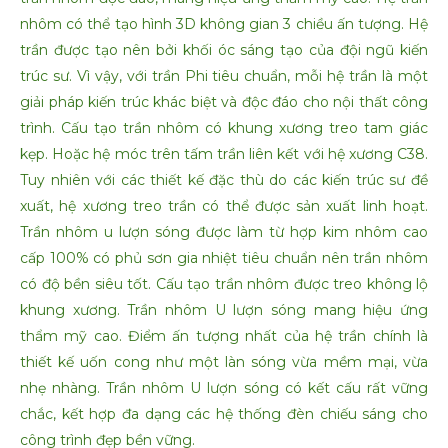
nhôm có thể tạo hình 3D không gian 3 chiều ấn tượng. Hệ
trần được tạo nên bởi khối óc sáng tạo của đội ngũ kiến
trúc sư. Vì vậy, với trần Phi tiêu chuẩn, mỗi hệ trần là một
giải pháp kiến trúc khác biệt và độc đáo cho nội thất công
trình. Cấu tạo trần nhôm có khung xương treo tam giác
kẹp. Hoặc hệ móc trên tấm trần liên kết với hệ xương C38.
Tuy nhiên với các thiết kế đặc thù do các kiến trúc sư đề
xuất, hệ xương treo trần có thể được sản xuất linh hoạt.
Trần nhôm u lượn sóng được làm từ hợp kim nhôm cao
cấp 100% có phủ sơn gia nhiệt tiêu chuẩn nên trần nhôm
có độ bền siêu tốt. Cấu tạo trần nhôm được treo không lộ
khung xương. Trần nhôm U lượn sóng mang hiệu ứng
thẩm mỹ cao. Điểm ấn tượng nhất của hệ trần chính là
thiết kế uốn cong như một làn sóng vừa mềm mại, vừa
nhẹ nhàng. Trần nhôm U lượn sóng có kết cấu rất vững
chắc, kết hợp đa dạng các hệ thống đèn chiếu sáng cho
công trình đẹp bền vững.