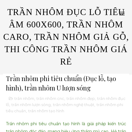
TRẦN NHÔM ĐỤC LỖ TIÊU
ÂM 600X600, TRẦN NHÔM
CARO, TRẦN NHÔM GIẢ GỖ,
THI CÔNG TRẦN NHÔM GIÁ
RẺ
Trần nhôm phi tiêu chuẩn (Đục lỗ, tạo
hình), trần nhôm U lượn sóng
trần nhôm
,
trần nhôm cnc
,
trần nhôm đẹp
,
trần nhôm đục
lỗ
,
trần nhôm lượn sóng
,
trần nhôm nghệ thuật
,
trần nhôm phi
tiêu chuẩn
,
trần nhôm tạo hình
Trần nhôm phi tiêu chuẩn tạo hình là giải pháp kiến trúc
trần nhôm độc đáo, mang hiệu ứng thẩm mỹ cao. Hệ trần